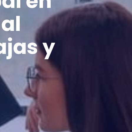
al en
al
jas y