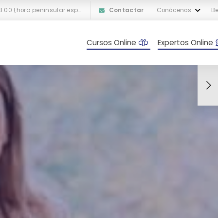
L-V: 10:00 a 18:00 (hora peninsular española)
Contactar
Conócenos
Be
Cursos Online
Expertos Online