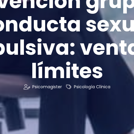
rvención grup
onducta sexu
ulsiva: venta
límites
Psicomagister
Psicología Clínica