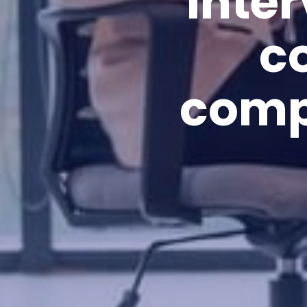
Inte
c
comp