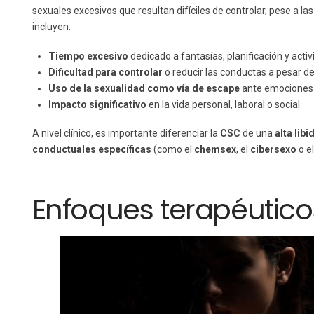
sexuales excesivos que resultan difíciles de controlar, pese a 
incluyen:
Tiempo excesivo
dedicado a fantasías, planificación y acti
Dificultad para controlar
o reducir las conductas a pesar de
Uso de la sexualidad como vía de escape
ante emociones n
Impacto significativo
en la vida personal, laboral o social.
A nivel clínico, es importante diferenciar la
CSC
de una
alta lib
conductuales específicas
(como el
chemsex
, el
cibersexo
o e
Enfoques terapéutico