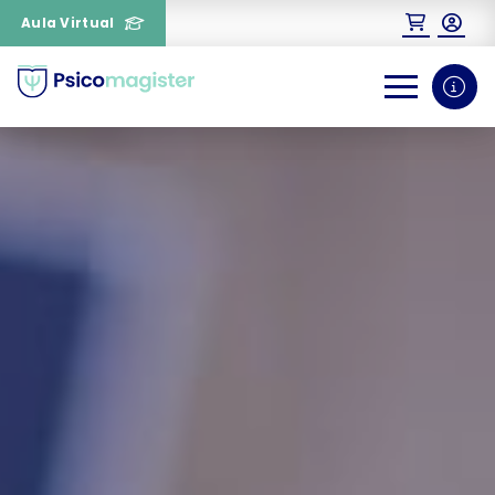
Aula Virtual
0
1
¿Necesitas más información
sobre un curso?