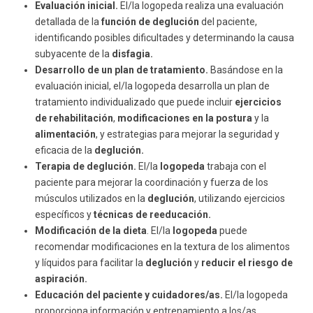
Evaluación inicial.
El/la logopeda realiza una evaluación
detallada de la
función de deglución
del paciente,
identificando posibles dificultades y determinando la causa
subyacente de la
disfagia.
Desarrollo de un plan de tratamiento.
Basándose en la
evaluación inicial, el/la logopeda desarrolla un plan de
tratamiento individualizado que puede incluir
ejercicios
de rehabilitación
,
modificaciones en la postura
y la
alimentación
, y estrategias para mejorar la seguridad y
eficacia de la
deglución.
Terapia de deglución.
El/la
logopeda
trabaja con el
paciente para mejorar la coordinación y fuerza de los
músculos utilizados en la
deglución
, utilizando ejercicios
específicos y
técnicas de reeducación.
Modificación de la dieta
. El/la
logopeda
puede
recomendar modificaciones en la textura de los alimentos
y líquidos para facilitar la
deglución
y
reducir el riesgo de
aspiración.
Educación del paciente y cuidadores/as.
El/la logopeda
proporciona información y entrenamiento a los/as