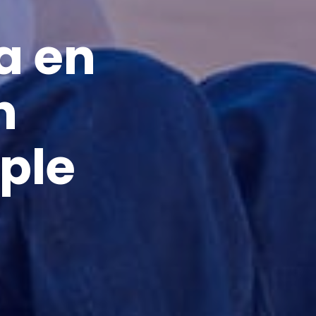
a en
n
iple