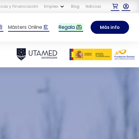
cas y Financiación
Empleo
Blog
Noticias
Regala
Másters Online
Más info