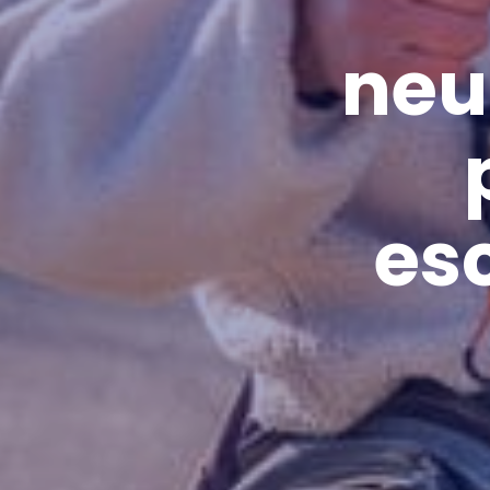
neu
esc