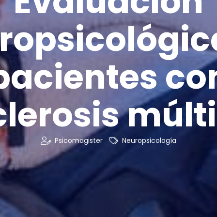
Evaluación
ropsicológic
pacientes co
lerosis múlt
Psicomagister
Neuropsicología