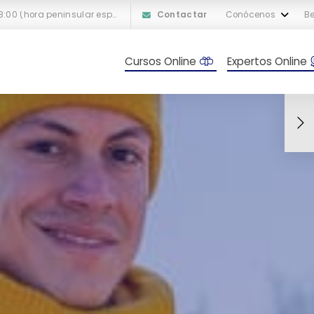
L-V: 10:00 a 18:00 (hora peninsular española)
Contactar
Conócenos
Be
Cursos Online
Expertos Online