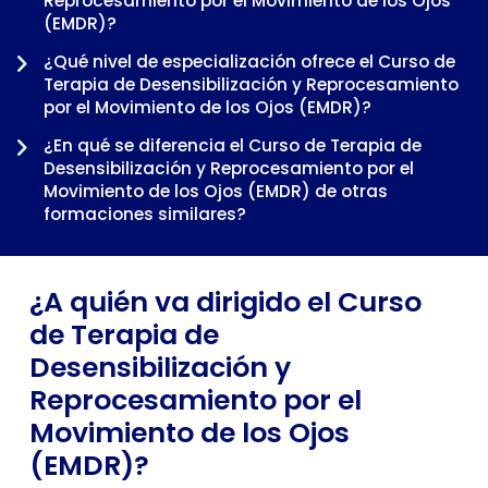
Reprocesamiento por el Movimiento de los Ojos
(EMDR)?
¿Qué nivel de especialización ofrece el Curso de
Terapia de Desensibilización y Reprocesamiento
por el Movimiento de los Ojos (EMDR)?
-
¿En qué se diferencia el Curso de Terapia de
Desensibilización y Reprocesamiento por el
Movimiento de los Ojos (EMDR) de otras
formaciones similares?
¿Cuándo tiene sentido cursar el Curso de Terapia
de Desensibilización y Reprocesamiento por el
¿A quién va dirigido el Curso
Movimiento de los Ojos (EMDR) dentro de una
trayectoria profesional?
de Terapia de
Desensibilización y
Reprocesamiento por el
Movimiento de los Ojos
(EMDR)?