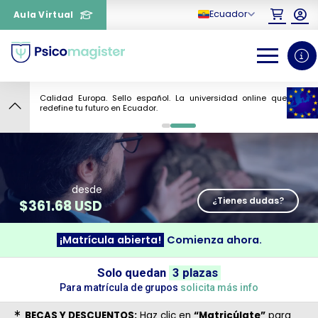
Ecuador
Aula Virtual
Calidad Europa. Sello español. La universidad online que
11
redefine tu futuro en Ecuador.
0
1
desde
¿Tienes dudas?
$
361.68 USD
¡Matrícula abierta!
Comienza ahora.
Solo quedan
3 plazas
¿Necesitas más información
Para matrícula de grupos
solicita más info
sobre un curso?
BECAS Y DESCUENTOS:
Haz clic en
“Matricúlate”
para