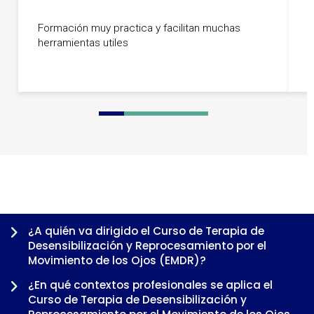
Q
Formación muy practica y facilitan muchas
c
herramientas utiles
s
q
0
1
2
3
4
5
6
7
8
9
10
¿A quién va dirigido el Curso de Terapia de
Desensibilización y Reprocesamiento por el
Movimiento de los Ojos (EMDR)?
¿En qué contextos profesionales se aplica el
Curso de Terapia de Desensibilización y