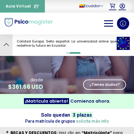
Ecuador
Aula Virtual
Calidad Europa. Sello español. La universidad online que
redefine tu futuro en Ecuador.
¿Necesitas más información
0
1
sobre un curso?
desde
¿Tienes dudas?
$
361.68 USD
¡Matrícula abierta!
Comienza ahora.
Solo quedan
3 plazas
Para matrícula de grupos
solicita más info
BECAS Y DESCUENTOS:
Haz clic en
“Matricúlate”
para