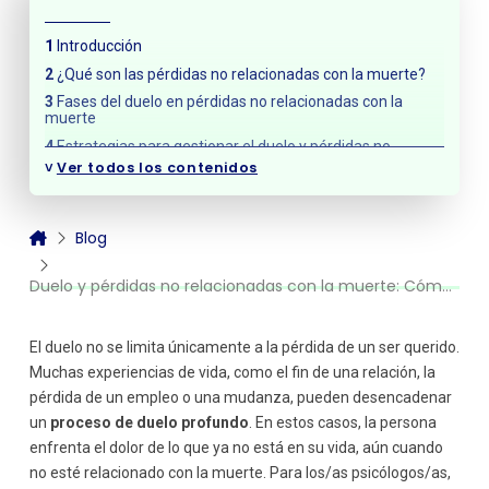
Introducción
¿Qué son las pérdidas no relacionadas con la muerte?
Fases del duelo en pérdidas no relacionadas con la
muerte
Estrategias para gestionar el duelo y pérdidas no
relacionadas con la muerte
˅
Ver todos los contenidos
Validación emocional
Reestructuración cognitiva
Blog
Construir un nuevo sentido de identidad
Establecer rituales de despedida
Duelo y pérdidas no relacionadas con la muerte: Cómo gestionarlas
Fomentar el autocuidado y la compasión hacia
uno/a mismo/a
Redefinir el significado de la pérdida
El duelo no se limita únicamente a la pérdida de un ser querido.
Muchas experiencias de vida, como el fin de una relación, la
La importancia del apoyo social
pérdida de un empleo o una mudanza, pueden desencadenar
un
proceso de duelo profundo
. En estos casos, la persona
enfrenta el dolor de lo que ya no está en su vida, aún cuando
no esté relacionado con la muerte. Para los/as psicólogos/as,