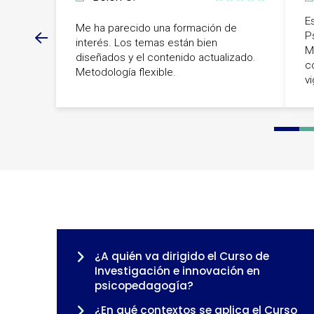
E
Me ha parecido una formación de
P
interés. Los temas están bien
M
diseñados y el contenido actualizado.
c
Metodología flexible.
v
0
1
2
¿A quién va dirigido el Curso de
Investigación e innovación en
psicopedagogía?
¿En qué contextos se aplica el Curso