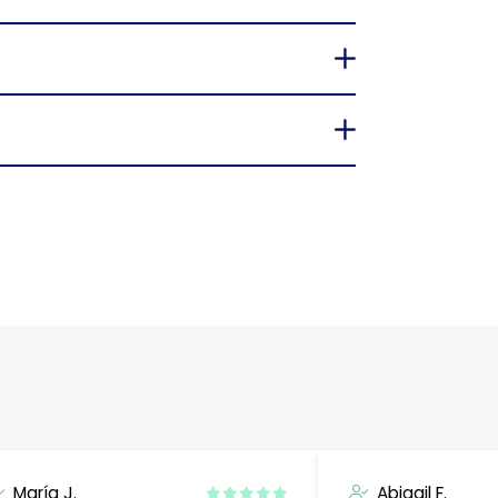
María J.
Abigail F.