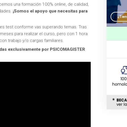
cemos una formación 100% online, de calidad,
idades.
¡Somos el apoyo que necesitas para
¿Tie
enes test conforme vas superando temas. Tras
 meses para realizar el curso, pero con 1 hora
con trabajo y/o cargas familiares.
radas exclusivamente por PSICOMAGISTER
10
homol
BECA
ver l