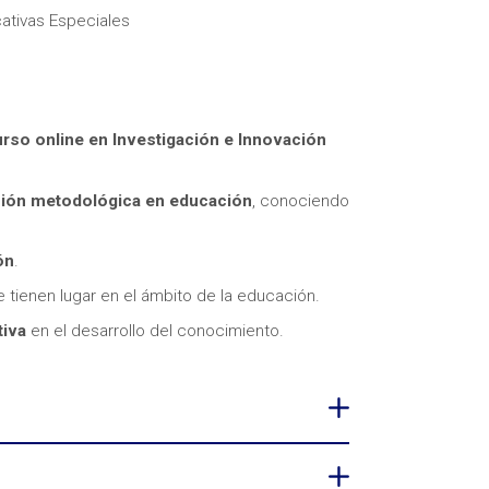
ativas Especiales
rso online en Investigación e Innovación
itas más información sobre un curso?
ción metodológica en educación
, conociendo
ón
.
e tienen lugar en el ámbito de la educación.
tiva
en el desarrollo del conocimiento.