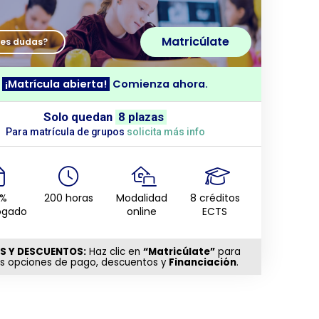
Matricúlate
nes dudas?
¡Matrícula abierta!
Comienza ahora.
Solo quedan
8 plazas
Para matrícula de grupos
solicita más info
0%
200 horas
Modalidad
8 créditos
ogado
online
ECTS
S Y DESCUENTOS:
Haz clic en
“Matricúlate”
para
as opciones de pago, descuentos y
Financiación
.