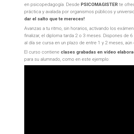
en psicopedagogía. Desde
PSICOMAGISTER
te ofre
práctica y avalada por organismos públicos y univers
dar el salto que te mereces!
Avanzas a tu ritmo, sin horarios, activando los exám
finalizar, el diploma tarda 2 o 3 meses. Dispones de 6
al día se cursa en un plazo de entre 1 y 2 meses, aún 
El curso contiene
clases grabadas en vídeo elabo
para su alumnado, como en este ejemplo: