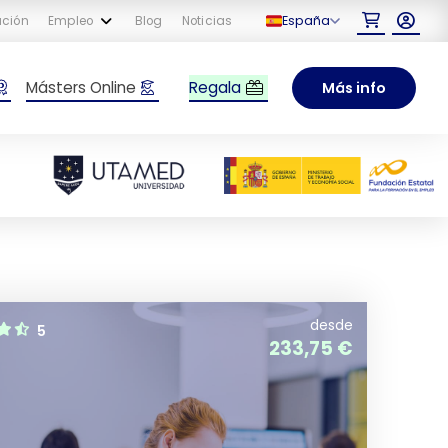
España
ación
Empleo
Blog
Noticias
Regala
Másters Online
Más info
desde
5
233,75
€