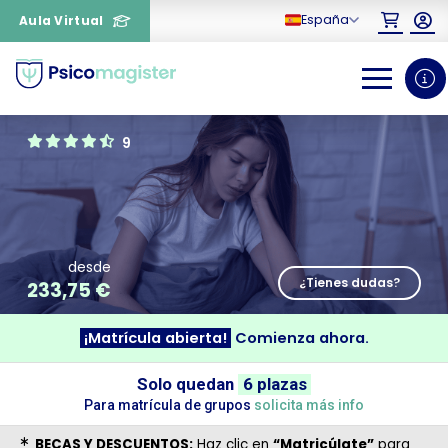
España
Aula Virtual
0
1
9
desde
¿Tienes dudas?
233,75
€
¡Matrícula abierta!
Comienza ahora.
¿Necesitas más información
sobre un curso?
Solo quedan
6 plazas
Para matrícula de grupos
solicita más info
BECAS Y DESCUENTOS:
Haz clic en
“Matricúlate”
para