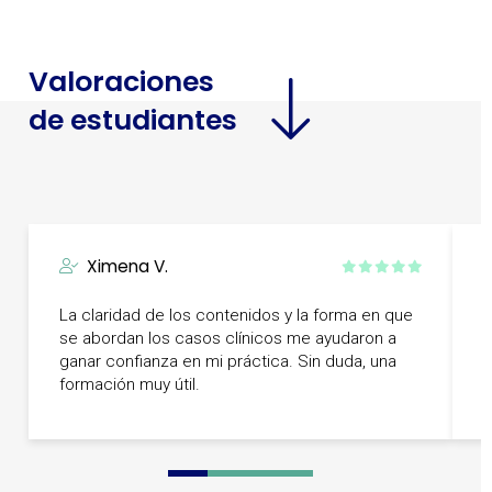
Valoraciones
de estudiantes
Ximena V.
La claridad de los contenidos y la forma en que
L
se abordan los casos clínicos me ayudaron a
c
ganar confianza en mi práctica. Sin duda, una
g
formación muy útil.
i
0
1
2
3
4
5
6
7
8