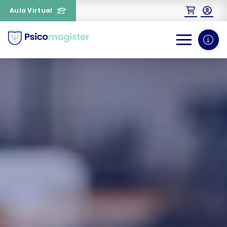
Aula Virtual
0
1
¿Necesitas más información
sobre un curso?