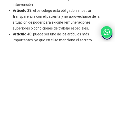
intervención.
Artículo 28:
el psicólogo está obligado a mostrar
transparencia con el paciente y no aprovecharse de la
situación de poder para exigirle remuneraciones
superiores o condiciones de trabajo especiales.
Artículo 40:
puede ser uno de los artículos más
importantes, ya que en él se menciona el secreto
profesional y la obligación del psicólogo por mantener
dicho deber a no ser que sea eximido por parte del
consentimiento del paciente.
Artículo 48:
en él se hace alusión a la claridad, precisión y
rigurosidad de los informes psicológicos, los cuales deben
contar con toda la documentación y técnicas utilizadas en
la terapia.
Como conclusión final,
todos los profesionales de la
psicología deben asumir la responsabilidad de su deber
profesional y garantizar un servicio que se encuentre
enmarcado en la beneficencia, la empatía, el respeto y la