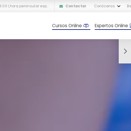
L-V: 10:00 a 18:00 (hora peninsular española)
Contactar
Conócenos
Be
Cursos Online
Expertos Online