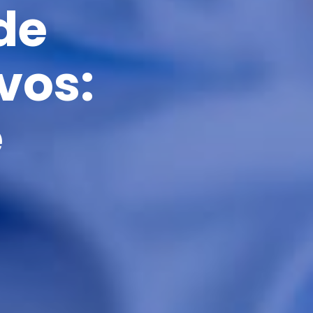
de
vos:
e