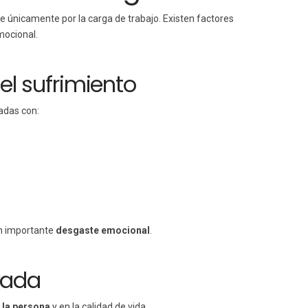
 únicamente por la carga de trabajo. Existen factores
mocional.
l sufrimiento
adas con:
un importante
desgaste emocional
.
vada
 la persona
y en la calidad de vida.