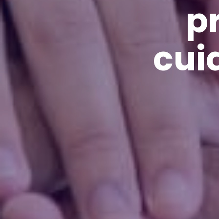
p
cui