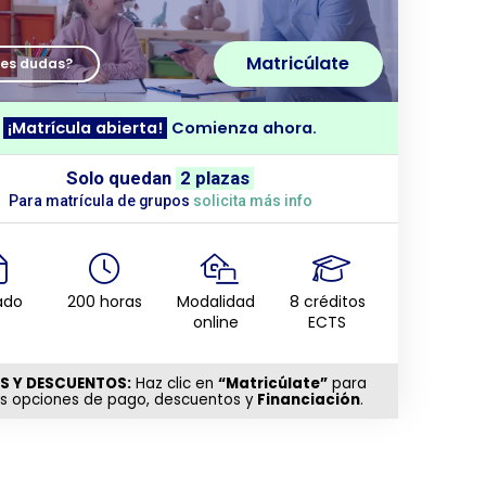
Matricúlate
nes dudas?
¡Matrícula abierta!
Comienza ahora.
Solo quedan
2 plazas
Para matrícula de grupos
solicita más info
ado
200 horas
Modalidad
8 créditos
online
ECTS
S Y DESCUENTOS:
Haz clic en
“Matricúlate”
para
as opciones de pago, descuentos y
Financiación
.