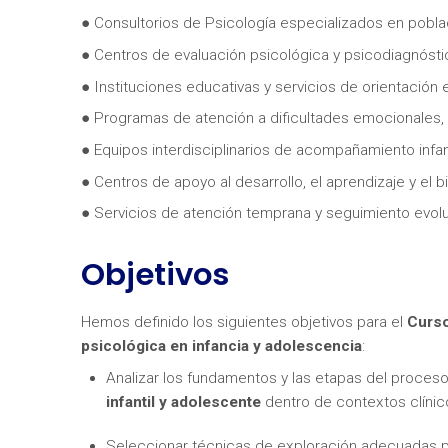
● Consultorios de Psicología especializados en poblac
● Centros de evaluación psicológica y psicodiagnóstic
● Instituciones educativas y servicios de orientación 
● Programas de atención a dificultades emocionales, c
● Equipos interdisciplinarios de acompañamiento infanti
¿Neces
● Centros de apoyo al desarrollo, el aprendizaje y el 
● Servicios de atención temprana y seguimiento evolu
Objetivos
Hemos definido los siguientes objetivos para el
Curso
psicológica en infancia y adolescencia
:
Analizar los fundamentos y las etapas del proces
infantil y adolescente
dentro de contextos clínico
Seleccionar técnicas de exploración adecuadas pa