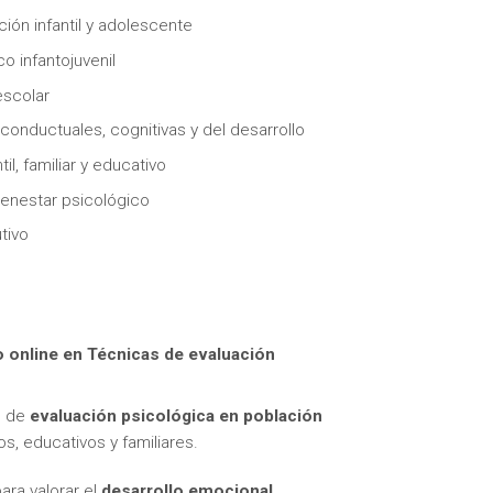
ión infantil y adolescente
o infantojuvenil
escolar
onductuales, cognitivas y del desarrollo
l, familiar y educativo
itas más información sobre un curso?
bienestar psicológico
tivo
 online en Técnicas de evaluación
o de
evaluación psicológica en población
s, educativos y familiares.
ra valorar el
desarrollo emocional,