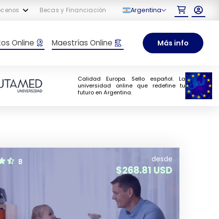
Argentina
ócenos
Becas y Financiación
tos Online
Maestrías Online
Más info
Calidad Europa. Sello español. La
universidad online que redefine tu
futuro en Argentina.
desde
8
$
268.81 USD