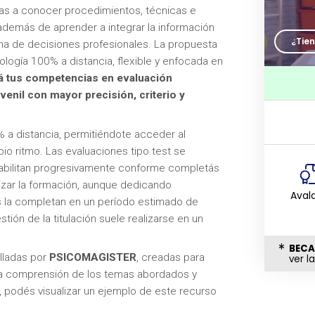
 vas a conocer procedimientos, técnicas e
 además de aprender a integrar la información
¿Tie
ma de decisiones profesionales. La propuesta
ogía 100% a distancia, flexible y enfocada en
á tus competencias en evaluación
venil con mayor precisión, criterio y
% a distancia, permitiéndote acceder al
io ritmo. Las evaluaciones tipo test se
 habilitan progresivamente conforme completás
izar la formación, aunque dedicando
Aval
 la completan en un período estimado de
tión de la titulación suele realizarse en un
BECA
lladas por
PSICOMAGISTER
, creadas para
ver l
 la comprensión de los temas abordados y
, podés visualizar un ejemplo de este recurso