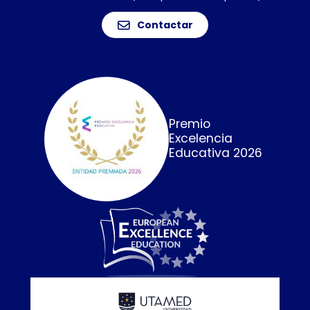
Contactar
Premio
Excelencia
Educativa 2026
Calidad E
online que