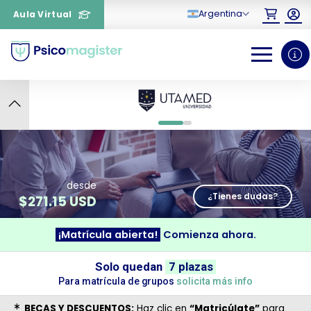
Argentina
Aula Virtual
6
0
1
desde
¿Tienes dudas?
$
271.15 USD
¡Matrícula abierta!
Comienza ahora.
¿Necesitas más información
Solo quedan
7 plazas
Para matrícula de grupos
solicita más info
sobre un curso?
BECAS Y DESCUENTOS:
Haz clic en
“Matricúlate”
para