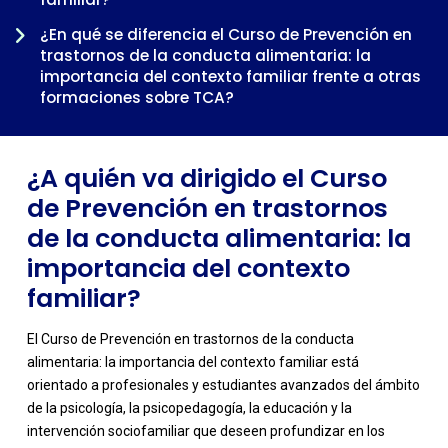
-
¿En qué se diferencia el Curso de Prevención en
trastornos de la conducta alimentaria: la
importancia del contexto familiar frente a otras
formaciones sobre TCA?
¿Cuándo tiene sentido cursar el Curso de
Prevención en trastornos de la conducta
¿A quién va dirigido el Curso
alimentaria: la importancia del contexto familiar
dentro de una trayectoria profesional?
de Prevención en trastornos
de la conducta alimentaria: la
importancia del contexto
familiar?
El Curso de Prevención en trastornos de la conducta
alimentaria: la importancia del contexto familiar está
orientado a profesionales y estudiantes avanzados del ámbito
de la psicología, la psicopedagogía, la educación y la
intervención sociofamiliar que deseen profundizar en los