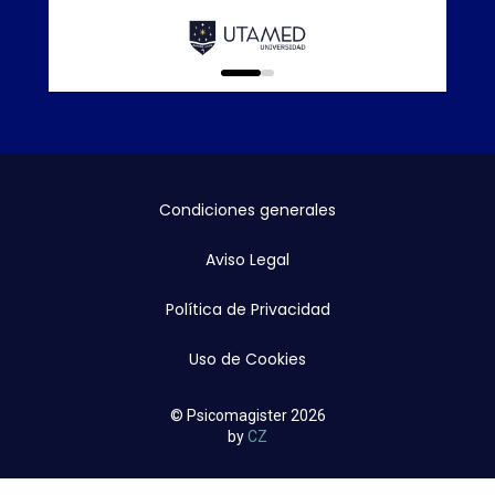
Calidad E
online que
0
1
Condiciones generales
Aviso Legal
Política de Privacidad
Uso de Cookies
© Psicomagister 2026
by
CZ