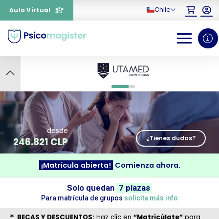
Chile
Aula Virtual
6
0
1
desde
¿Tienes dudas?
246.821 CLP
¡Matrícula abierta!
Comienza ahora.
¿Necesitas más información
Solo quedan
7 plazas
Para matrícula de grupos
solicita más info
sobre un curso?
BECAS Y DESCUENTOS:
Haz clic en
“Matricúlate”
para