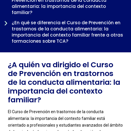
Prevención en trastornos de la conducta
alimentaria: la importancia del contexto
familiar?
-
¿En qué se diferencia el Curso de Prevención en
trastornos de la conducta alimentaria: la
importancia del contexto familiar frente a otras
formaciones sobre TCA?
¿Cuándo tiene sentido cursar el Curso de
Prevención en trastornos de la conducta
¿A quién va dirigido el Curso
alimentaria: la importancia del contexto familiar
dentro de una trayectoria profesional?
de Prevención en trastornos
de la conducta alimentaria: la
importancia del contexto
familiar?
El Curso de Prevención en trastornos de la conducta
alimentaria: la importancia del contexto familiar está
orientado a profesionales y estudiantes avanzados del ámbito