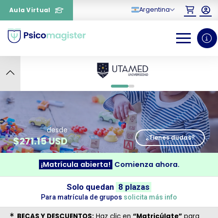
Argentina
Aula Virtual
5
0
1
desde
¿Tienes dudas?
$
271.15 USD
¡Matrícula abierta!
Comienza ahora.
¿Necesitas más información
Solo quedan
8 plazas
sobre un curso?
Para matrícula de grupos
solicita más info
BECAS Y DESCUENTOS:
Haz clic en
“Matricúlate”
para