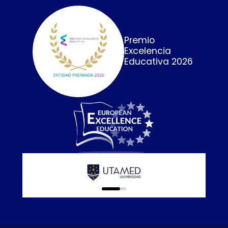
Premio
Excelencia
Educativa 2026
Calidad E
online que
0
1