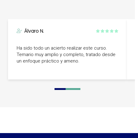
Álvaro N.
C
Ha sido todo un acierto realizar este curso.
i
Temario muy amplio y completo, tratado desde
s
un enfoque práctico y ameno.
s
c
0
1
2
3
4