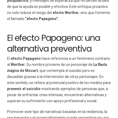
psiquiátrico
, y mensajes de esperanza que refuercen la idea
de que la ayuda es posible y efectiva. Este enfoque proactivo
no solo reduce el riesgo del
efecto Werther
, sino que fomenta
el llamado
“efecto Papageno”.
El efecto Papageno: una
alternativa preventiva
El
efecto Papageno
hace referencia a un fenómeno contrario
al
Werther.
Su nombre proviene de un personaje de
La flauta
mágica
de Mozart
, que contempla el suicidio pero es
disuadido gracias a la intervención de otros personajes. En
este sentido, se refiere al potencial positivo de los medios para
prevenir el suicidio
mostrando ejemplos de personas que, a
pesar de enfrentar crisis intensas, encuentran alternativas y
superan su sufrimiento con apoyo profesional y social.
Promover este tipo de narrativas basadas en la resiliencia, la
recuperación y el acompañamiento puede convertirse en una