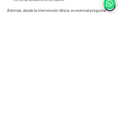
Además, desde la intervención clínica, es esencial preguntar
activamente a los pacientes sobre el contenido que consumen
en redes o medios, especialmente si han tenido
ideas
suicidas,
para detectar si han estado expuestos a contenido
que pueda incrementar su vulnerabilidad.
Conclusión:
comunicar con
responsabilidad
también salva vidas
El
efecto Werther
pone de relieve el impacto que puede tener
una noticia mal enfocada en la
salud mental
de la población.