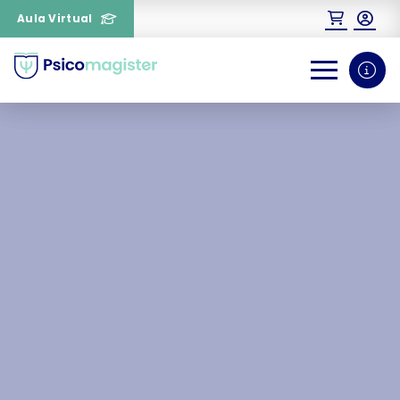
Aula Virtual
0
1
¿Necesitas más información
sobre un curso?