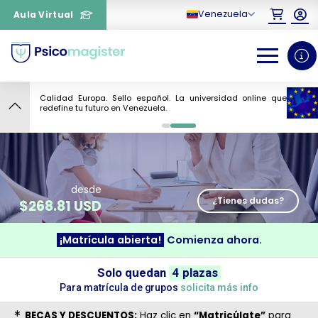
Venezuela
Aula Virtual
Calidad Europa. Sello español. La universidad online que
4
redefine tu futuro en Venezuela.
0
1
desde
¿Tienes dudas?
$
268.81 USD
¡Matrícula abierta!
Comienza ahora.
¿Necesitas más información
Solo quedan
4 plazas
sobre un curso?
Para matrícula de grupos
solicita más info
BECAS Y DESCUENTOS:
Haz clic en
“Matricúlate”
para