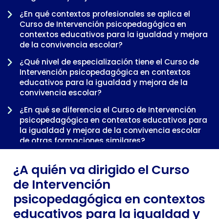
¿En qué contextos profesionales se aplica el
Curso de Intervención psicopedagógica en
contextos educativos para la igualdad y mejora
de la convivencia escolar?
¿Qué nivel de especialización tiene el Curso de
Intervención psicopedagógica en contextos
educativos para la igualdad y mejora de la
-
convivencia escolar?
¿En qué se diferencia el Curso de Intervención
psicopedagógica en contextos educativos para
la igualdad y mejora de la convivencia escolar
de otras formaciones similares?
¿Cuándo tiene sentido cursar el Curso de
¿A quién va dirigido el Curso
Intervención psicopedagógica en contextos
educativos para la igualdad y mejora de la
de Intervención
convivencia escolar dentro de una trayectoria
psicopedagógica en contextos
profesional?
educativos para la igualdad y