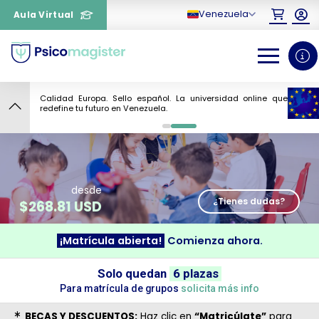
Venezuela
Aula Virtual
Calidad Europa. Sello español. La universidad online que
5
redefine tu futuro en Venezuela.
0
1
desde
¿Tienes dudas?
$
268.81 USD
¡Matrícula abierta!
Comienza ahora.
¿Necesitas más información
Solo quedan
6 plazas
Para matrícula de grupos
solicita más info
sobre un curso?
BECAS Y DESCUENTOS:
Haz clic en
“Matricúlate”
para