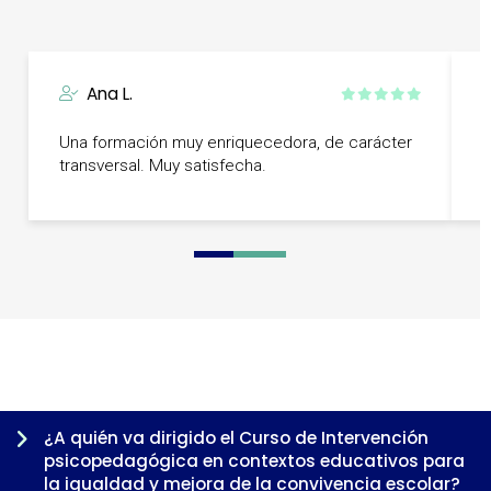
Ana L.
U
Una formación muy enriquecedora, de carácter
r
transversal. Muy satisfecha.
s
0
1
2
3
4
¿A quién va dirigido el Curso de Intervención
psicopedagógica en contextos educativos para
la igualdad y mejora de la convivencia escolar?