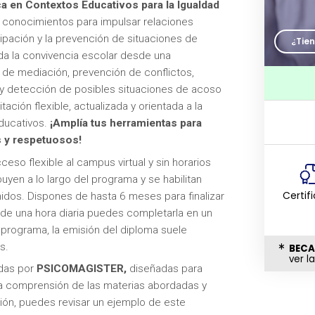
 en Contextos Educativos para la Igualdad
 conocimientos para impulsar relaciones
icipación y la prevención de situaciones de
¿Tie
rda la convivencia escolar desde una
 de mediación, prevención de conflictos,
 y detección de posibles situaciones de acoso
ción flexible, actualizada y orientada a la
ducativos.
¡Amplía tus herramientas para
s y respetuosos!
eso flexible al campus virtual y sin horarios
buyen a lo largo del programa y se habilitan
Certif
dos. Dispones de hasta 6 meses para finalizar
de una hora diaria puedes completarla en un
programa, la emisión del diploma suele
s.
BECA
ver l
adas por
PSICOMAGISTER,
diseñadas para
la comprensión de las materias abordadas y
ción, puedes revisar un ejemplo de este