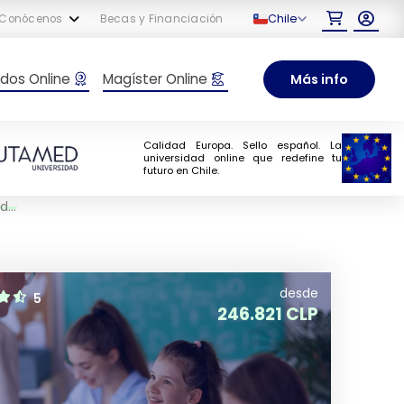
Chile
Conócenos
Becas y Financiación
dos Online
Magíster Online
Más info
Calidad Europa. Sello español. La
universidad online que redefine tu
futuro en Chile.
ar
desde
5
246.821 CLP