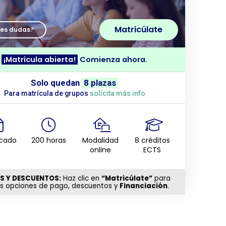
Matricúlate
nes dudas?
¡Matrícula abierta!
Comienza ahora.
Solo quedan
8 plazas
Para matrícula de grupos
solicita más info
icado
200 horas
Modalidad
8 créditos
online
ECTS
S Y DESCUENTOS:
Haz clic en
“Matricúlate”
para
as opciones de pago, descuentos y
Financiación
.