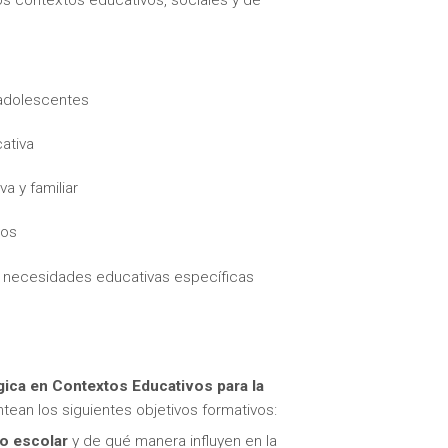
 adolescentes
ativa
itas más información sobre un curso?
a y familiar
vos
n necesidades educativas específicas
ica en Contextos Educativos para la
tean los siguientes objetivos formativos:
no escolar
y de qué manera influyen en la