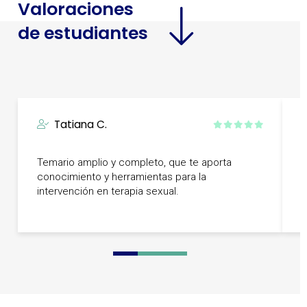
Valoraciones
de estudiantes
Tatiana C.
Temario amplio y completo, que te aporta
V
conocimiento y herramientas para la
m
intervención en terapia sexual.
c
0
1
2
3
4
5
6