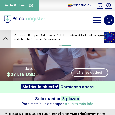
Venezuela
Aula Virtual
Calidad Europa. Sello español. La universidad online que
7
redefine tu futuro en Venezuela.
0
1
desde
¿Tienes dudas?
$
271.15 USD
¿Necesitas más información
¡Matrícula abierta!
Comienza ahora.
sobre un curso?
Solo quedan
3 plazas
Para matrícula de grupos
solicita más info
BECAS Y DESCUENTOS:
Haz clic en
“Matricúlate”
para