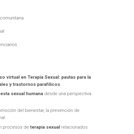
 comunitaria
ual
nciarios
itas más información sobre un curso?
so virtual en
Terapia Sexual: pautas para la
les y trastornos parafílicos
:
esta sexual humana
desde una perspectiva
omoción del bienestar, la prevención de
al.
 en procesos de
terapia sexual
relacionados