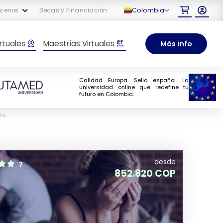
Colombia
cenos
Becas y Financiación
rtuales
Maestrías Virtuales
Más info
Calidad Europa. Sello español. La
universidad online que redefine tu
futuro en Colombia.
s
desde
7
852.820 COP