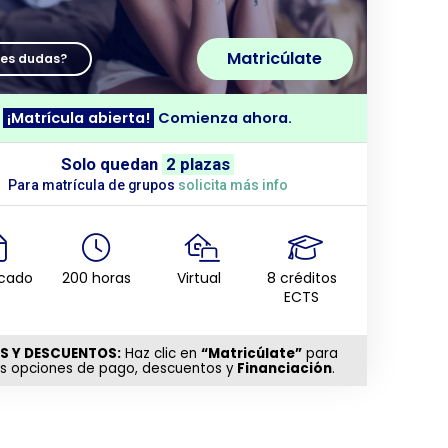
Matricúlate
nes dudas?
¡Matrícula abierta!
Comienza ahora.
Solo quedan
2 plazas
Para matrícula de grupos
solicita más info
icado
200 horas
Virtual
8 créditos
ECTS
S Y DESCUENTOS:
Haz clic en
“Matricúlate”
para
as opciones de pago, descuentos y
Financiación
.