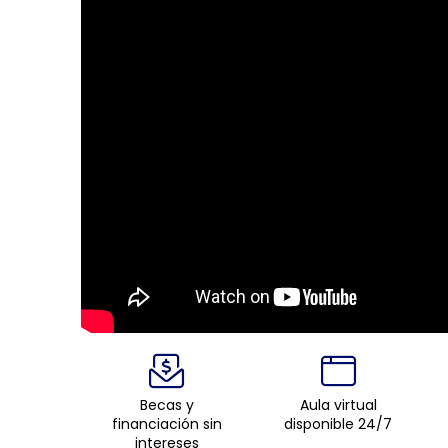
Becas y
Aula virtual
financiación sin
disponible 24/7
intereses