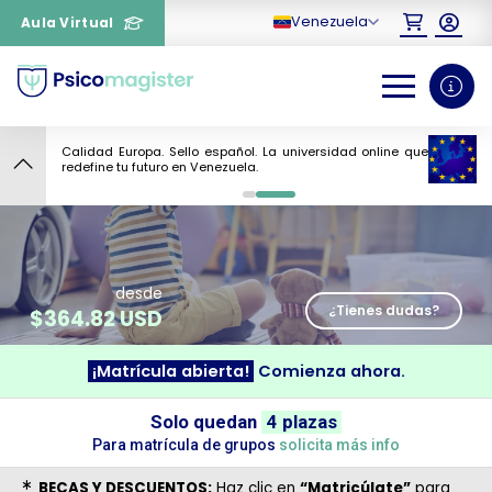
Venezuela
Aula Virtual
Calidad Europa. Sello español. La universidad online que
redefine tu futuro en Venezuela.
¿Necesitas más información
0
1
sobre un curso?
desde
¿Tienes dudas?
$
364.82 USD
¡Matrícula abierta!
Comienza ahora.
Solo quedan
4 plazas
Para matrícula de grupos
solicita más info
BECAS Y DESCUENTOS:
Haz clic en
“Matricúlate”
para