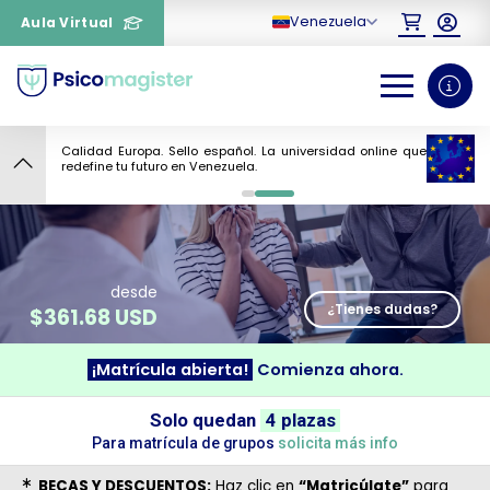
Venezuela
Aula Virtual
Calidad Europa. Sello español. La universidad online que
redefine tu futuro en Venezuela.
¿Necesitas más información
0
1
sobre un curso?
desde
¿Tienes dudas?
$
361.68 USD
¡Matrícula abierta!
Comienza ahora.
Solo quedan
4 plazas
Para matrícula de grupos
solicita más info
BECAS Y DESCUENTOS:
Haz clic en
“Matricúlate”
para