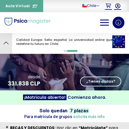
Chile
Aula Virtual
Calidad Europa. Sello español. La universidad online que
redefine tu futuro en Chile.
¿Necesitas más información
0
1
sobre un curso?
desde
¿Tienes dudas?
331.838 CLP
¡Matrícula abierta!
Comienza ahora.
Solo quedan
7 plazas
Para matrícula de grupos
solicita más info
BECAS Y DESCUENTOS:
Haz clic en
“Matricúlate”
para