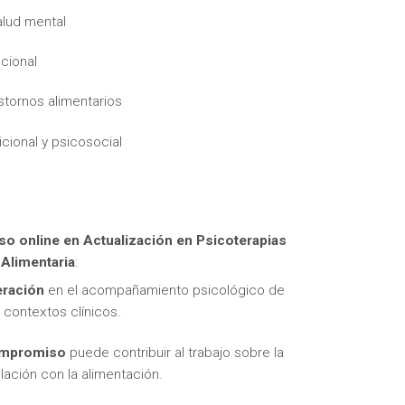
alud mental
cional
stornos alimentarios
icional y psicosocial
itas más información sobre un curso?
so online en Actualización en Psicoterapias
 Alimentaria
:
eración
en el acompañamiento psicológico de
contextos clínicos.
compromiso
puede contribuir al trabajo sobre la
elación con la alimentación.