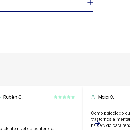
Rubén C.
Maia O.
Como psicólogo que
trastornos alimenta
ha servido para ren
xcelente nivel de contenidos.