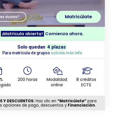
Matricúlate
nes dudas?
¡Matrícula abierta!
Comienza ahora.
Solo quedan
4 plazas
Para matrícula de grupos
solicita más info
0%
200 horas
Modalidad
8 créditos
ogado
online
ECTS
S Y DESCUENTOS:
Haz clic en
“Matricúlate”
para
as opciones de pago, descuentos y
Financiación
.