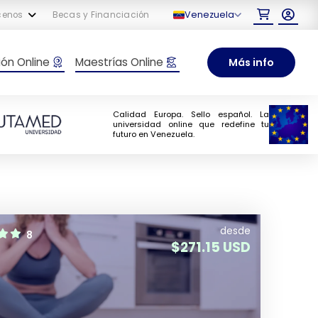
Venezuela
cenos
Becas y Financiación
ón Online
Maestrías Online
Más info
Calidad Europa. Sello español. La
universidad online que redefine tu
futuro en Venezuela.
desde
8
$
271.15 USD