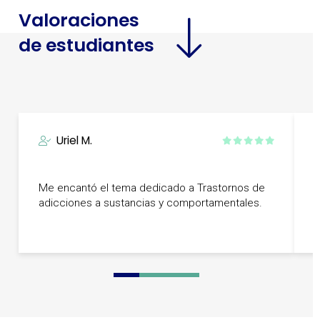
Valoraciones
de estudiantes
Uriel M.
E
Me encantó el tema dedicado a Trastornos de
d
adicciones a sustancias y comportamentales.
a
l
0
1
2
3
4
5
6
7