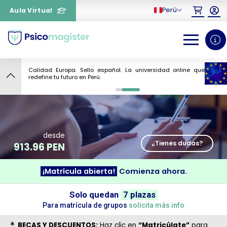
Perú
Aula Virtual
Calidad Europa. Sello español. La universidad online que
8
redefine tu futuro en Perú.
0
1
desde
¿Tienes dudas?
913.96 PEN
¡Matrícula abierta!
Comienza ahora.
¿Necesitas más información
Solo quedan
7 plazas
sobre un curso?
Para matrícula de grupos
solicita más info
BECAS Y DESCUENTOS:
Haz clic en
“Matricúlate”
para