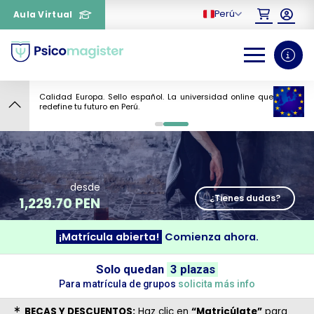
Perú
Aula Virtual
Calidad Europa. Sello español. La universidad online que
redefine tu futuro en Perú.
¿Necesitas más información
0
1
sobre un curso?
desde
¿Tienes dudas?
1,229.70 PEN
¡Matrícula abierta!
Comienza ahora.
Solo quedan
3 plazas
Para matrícula de grupos
solicita más info
BECAS Y DESCUENTOS:
Haz clic en
“Matricúlate”
para