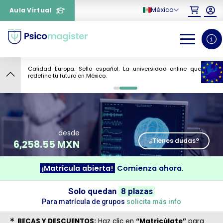
México
Aula Virtual
Calidad Europa. Sello español. La universidad online que
6
redefine tu futuro en México.
0
1
desde
¿Tienes dudas?
6,258.55 MXN
¡Matrícula abierta!
Comienza ahora.
¿Necesitas más información
Solo quedan
8 plazas
sobre un curso?
Para matrícula de grupos
solicita más info
BECAS Y DESCUENTOS:
Haz clic en
“Matricúlate”
para