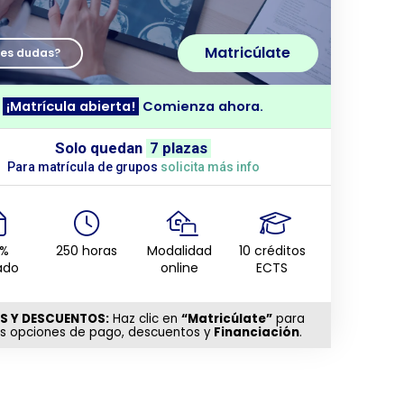
Matricúlate
nes dudas?
¡Matrícula abierta!
Comienza ahora.
Solo quedan
7 plazas
Para matrícula de grupos
solicita más info
0%
250 horas
Modalidad
10 créditos
ado
online
ECTS
S Y DESCUENTOS:
Haz clic en
“Matricúlate”
para
as opciones de pago, descuentos y
Financiación
.