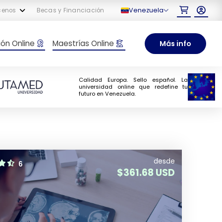
Venezuela
cenos
Becas y Financiación
ón Online
Maestrías Online
Más info
Calidad Europa. Sello español. La
universidad online que redefine tu
futuro en Venezuela.
desde
6
$
361.68 USD