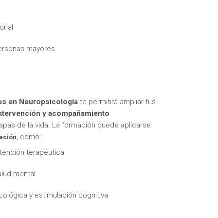
onal
personas mayores
itas más información sobre un curso?
es en Neuropsicología
te permitirá ampliar tus
intervención y acompañamiento
tapas de la vida. La formación puede aplicarse
, como:
tación
tención terapéutica
alud mental
cológica y estimulación cognitiva