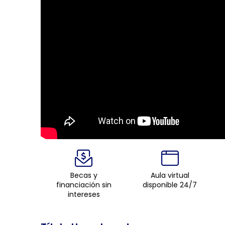
Becas y
Aula virtual
financiación sin
disponible 24/7
intereses