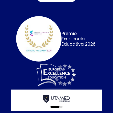
Premio
Excelencia
Educativa 2026
Calidad E
online que
0
1