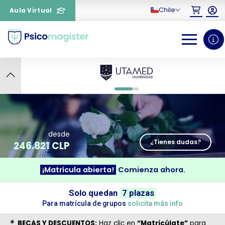
Chile
Aula Virtual
10
0
1
desde
¿Tienes dudas?
246.821 CLP
¡Matrícula abierta!
Comienza ahora.
¿Necesitas más información
Solo quedan
7 plazas
Para matrícula de grupos
solicita más info
sobre un curso?
BECAS Y DESCUENTOS:
Haz clic en
“Matricúlate”
para