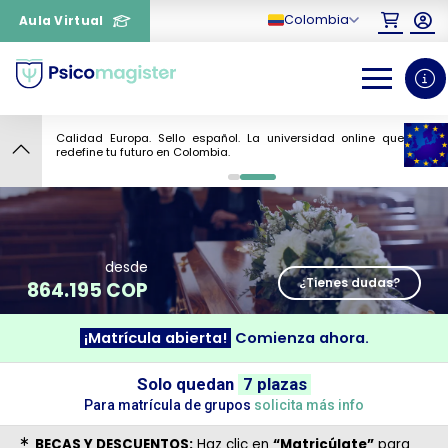
Colombia
Aula Virtual
Calidad Europa. Sello español. La universidad online que
10
redefine tu futuro en Colombia.
0
1
desde
¿Tienes dudas?
864.195 COP
¡Matrícula abierta!
Comienza ahora.
¿Necesitas más información
sobre un curso?
Solo quedan
7 plazas
Para matrícula de grupos
solicita más info
BECAS Y DESCUENTOS:
Haz clic en
“Matricúlate”
para