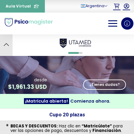
Argentina
Aula Virtual
12
0
1
desde
¿Tienes dudas?
$
1,961.33 USD
¡Matrícula abierta!
Comienza ahora.
¿Necesitas más información
Cupo 20 plazas
sobre un curso?
BECAS Y DESCUENTOS:
Haz clic en
“Matricúlate”
para
ver las opciones de pago, descuentos y
Financiación
.