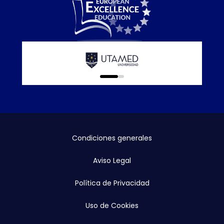
Calidad E
online que
0
1
Condiciones generales
Aviso Legal
Política de Privacidad
Uso de Cookies