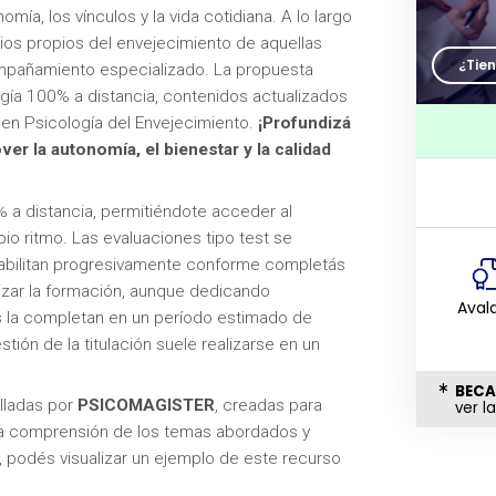
omía, los vínculos y la vida cotidiana. A lo largo
ios propios del envejecimiento de aquellas
¿Tie
ompañamiento especializado. La propuesta
ía 100% a distancia, contenidos actualizados
n en Psicología del Envejecimiento.
¡Profundizá
ver la autonomía, el bienestar y la calidad
% a distancia, permitiéndote acceder al
io ritmo. Las evaluaciones tipo test se
 habilitan progresivamente conforme completás
izar la formación, aunque dedicando
Aval
 la completan en un período estimado de
tión de la titulación suele realizarse en un
BECA
lladas por
PSICOMAGISTER
, creadas para
ver l
 la comprensión de los temas abordados y
, podés visualizar un ejemplo de este recurso