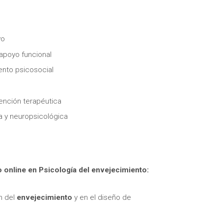
vo
 apoyo funcional
nto psicosocial
itas más información sobre un curso?
ención terapéutica
ia y neuropsicológica
 online en
Psicología del envejecimiento:
n del
envejecimiento
y en el diseño de