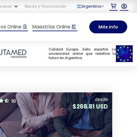
Argentina
ócenos
Becas y Financiación
tos Online
Maestrías Online
Más info
Calidad Europa. Sello español. La
universidad online que redefine tu
futuro en Argentina.
desde
10
$
268.81 USD