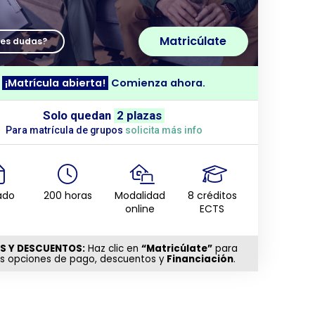
Matricúlate
nes dudas?
¡Matrícula abierta!
Comienza ahora.
Solo quedan
2 plazas
Para matrícula de grupos
solicita más info
ado
200 horas
Modalidad
8 créditos
online
ECTS
S Y DESCUENTOS:
Haz clic en
“Matricúlate”
para
as opciones de pago, descuentos y
Financiación
.