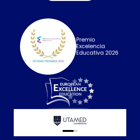
Premio
Excelencia
Educativa 2026
Calidad E
online que
0
1