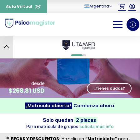
Argentina
Aula Virtual
10
0
1
desde
¿Tienes dudas?
$
268.81 USD
¡Matrícula abierta!
Comienza ahora.
¿Necesitas más información
Solo quedan
2 plazas
Para matrícula de grupos
solicita más info
sobre un curso?
BECAS Y DESCUENTOS:
Haz clic en
“Matricúlate”
para