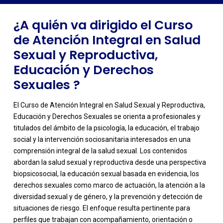
Atención Integral en Salud Sexual y Reproductiva,
Educación y Derechos Sexuales dentro de una
¿A quién va dirigido el Curso
trayectoria profesional?
de Atención Integral en Salud
Sexual y Reproductiva,
Educación y Derechos
Sexuales ?
El Curso de Atención Integral en Salud Sexual y Reproductiva,
Educación y Derechos Sexuales se orienta a profesionales y
titulados del ámbito de la psicología, la educación, el trabajo
social y la intervención sociosanitaria interesados en una
comprensión integral de la salud sexual. Los contenidos
abordan la salud sexual y reproductiva desde una perspectiva
biopsicosocial, la educación sexual basada en evidencia, los
derechos sexuales como marco de actuación, la atención a la
diversidad sexual y de género, y la prevención y detección de
-
situaciones de riesgo. El enfoque resulta pertinente para
perfiles que trabajan con acompañamiento, orientación o