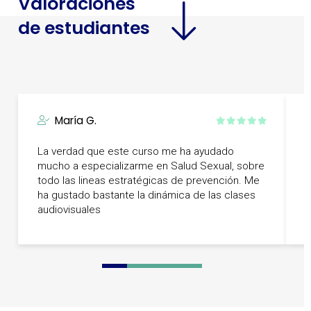
Valoraciones
de estudiantes
María G.
La verdad que este curso me ha ayudado
U
mucho a especializarme en Salud Sexual, sobre
A
todo las lineas estratégicas de prevención. Me
d
ha gustado bastante la dinámica de las clases
a
audiovisuales
0
1
2
3
4
5
6
7
8
9