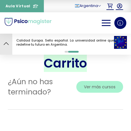
Argentina
Aula Virtual
¿Necesitas más información
sobre un curso?
Calidad Europa. Sello español. La universidad online que
Tu
redefine tu futuro en Argentina.
0
1
Carrito
¿Aún no has
Ver más cursos
terminado?