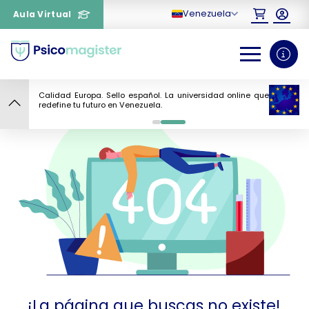
Venezuela
Aula Virtual
¿Necesitas más información
sobre un curso?
Calidad Europa. Sello español. La universidad online que
redefine tu futuro en Venezuela.
0
1
¡La página que buscas no existe!