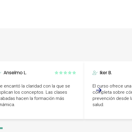
Anselmo L.
Iker B.
e encantó la claridad con la que se
El curso ofrece una
xplican los conceptos. Las clases
completa sobre cóm
rabadas hacen la formación más
prevención desde la
inámica.
salud.
-
3