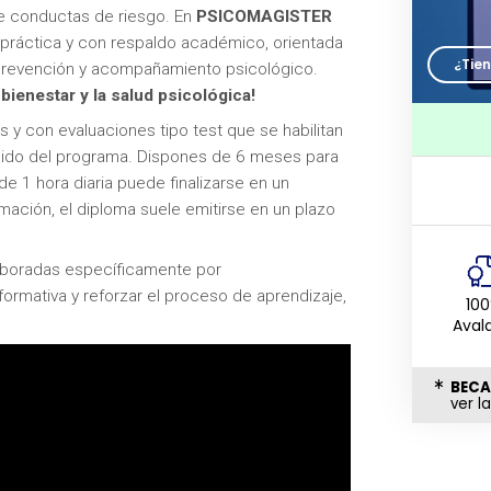
de conductas de riesgo. En
PSICOMAGISTER
práctica y con respaldo académico, orientada
¿Tie
 prevención y acompañamiento psicológico.
l
bienestar y la salud psicológica!
os y con evaluaciones tipo test que se habilitan
nido del programa. Dispones de 6 meses para
 1 hora diaria puede finalizarse en un
mación, el diploma suele emitirse en un plazo
laboradas específicamente por
ormativa y reforzar el proceso de aprendizaje,
10
Aval
BECA
ver l