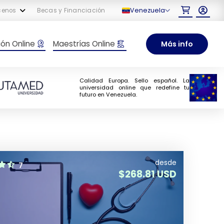
Venezuela
cenos
Becas y Financiación
ón Online
Maestrías Online
Más info
Calidad Europa. Sello español. La
universidad online que redefine tu
futuro en Venezuela.
desde
7
$
268.81 USD