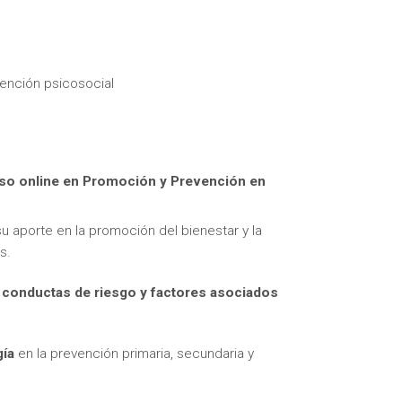
vención psicosocial
itas más información sobre un curso?
so online en Promoción y Prevención en
u aporte en la promoción del bienestar y la
s.
, conductas de riesgo y factores asociados
gía
en la prevención primaria, secundaria y