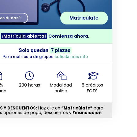
Matricúlate
nes dudas?
¡Matrícula abierta!
Comienza ahora.
Solo quedan
7 plazas
Para matrícula de grupos
solicita más info
0%
200 horas
Modalidad
8 créditos
ado
online
ECTS
S Y DESCUENTOS:
Haz clic en
“Matricúlate”
para
as opciones de pago, descuentos y
Financiación
.