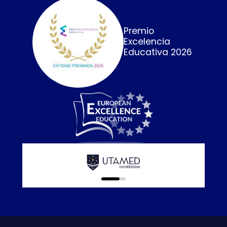
Premio
Excelencia
Educativa 2026
Calidad E
online que
0
1