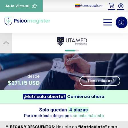
Venezuela
Aula Virtual
8
0
1
desde
¿Tienes dudas?
$
271.15 USD
¡Matrícula abierta!
Comienza ahora.
¿Necesitas más información
Solo quedan
4 plazas
sobre un curso?
Para matrícula de grupos
solicita más info
BECAS Y DESCUENTOS:
Haz clic en
“Matricúlate”
para