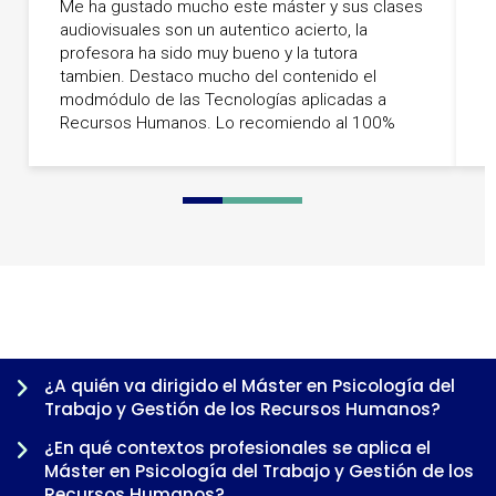
Me ha gustado mucho este máster y sus clases
audiovisuales son un autentico acierto, la
E
profesora ha sido muy bueno y la tutora
h
tambien. Destaco mucho del contenido el
t
modmódulo de las Tecnologías aplicadas a
c
Recursos Humanos. Lo recomiendo al 100%
0
1
2
3
4
5
6
¿A quién va dirigido el Máster en Psicología del
Trabajo y Gestión de los Recursos Humanos?
¿En qué contextos profesionales se aplica el
Máster en Psicología del Trabajo y Gestión de los
Recursos Humanos?