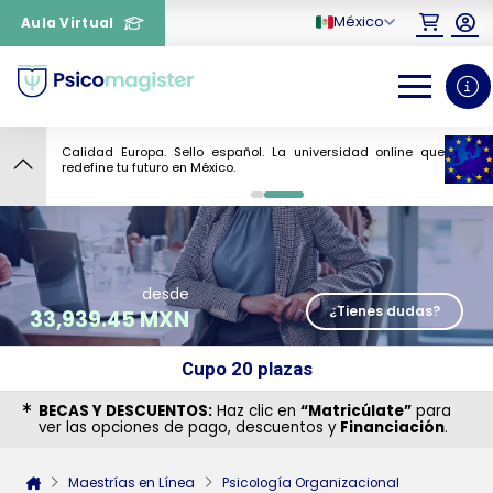
México
Aula Virtual
Calidad Europa. Sello español. La universidad online que
7
redefine tu futuro en México.
0
1
desde
¿Tienes dudas?
33,939.45 MXN
Cupo 20 plazas
¿Necesitas más información
BECAS Y DESCUENTOS:
Haz clic en
“Matricúlate”
para
ver las opciones de pago, descuentos y
Financiación
.
sobre un curso?
Maestrías en Línea
Psicología Organizacional