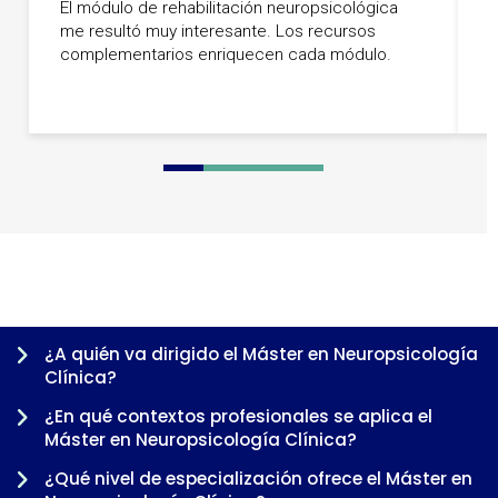
El módulo de rehabilitación neuropsicológica
n
me resultó muy interesante. Los recursos
n
complementarios enriquecen cada módulo.
t
r
0
1
2
3
4
5
6
7
8
9
¿A quién va dirigido el Máster en Neuropsicología
Clínica?
¿En qué contextos profesionales se aplica el
Máster en Neuropsicología Clínica?
¿Qué nivel de especialización ofrece el Máster en