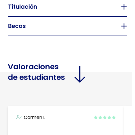
Titulación
Becas
Valoraciones
de estudiantes
Carmen I.
M
c