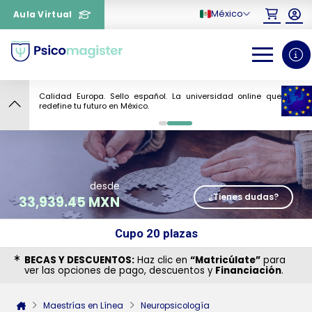
México
Aula Virtual
Calidad Europa. Sello español. La universidad online que
10
redefine tu futuro en México.
0
1
desde
¿Tienes dudas?
33,939.45 MXN
Cupo 20 plazas
BECAS Y DESCUENTOS:
Haz clic en
“Matricúlate”
para
ver las opciones de pago, descuentos y
Financiación
.
¿Necesitas más información
sobre un curso?
Maestrías en Línea
Neuropsicología