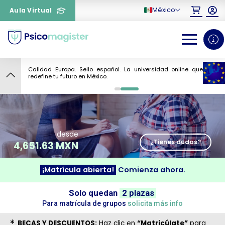
México
Aula Virtual
Calidad Europa. Sello español. La universidad online que
8
redefine tu futuro en México.
0
1
desde
¿Tienes dudas?
4,651.63 MXN
¡Matrícula abierta!
Comienza ahora.
¿Necesitas más información
Solo quedan
2 plazas
sobre un curso?
Para matrícula de grupos
solicita más info
BECAS Y DESCUENTOS:
Haz clic en
“Matricúlate”
para