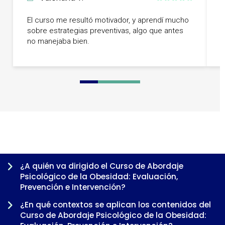
M
El curso me resultó motivador, y aprendí mucho
e
sobre estrategias preventivas, algo que antes
c
no manejaba bien.
á
0
1
2
3
4
5
6
7
¿A quién va dirigido el Curso de Abordaje
Psicológico de la Obesidad: Evaluación,
Prevención e Intervención?
¿En qué contextos se aplican los contenidos del
Curso de Abordaje Psicológico de la Obesidad: