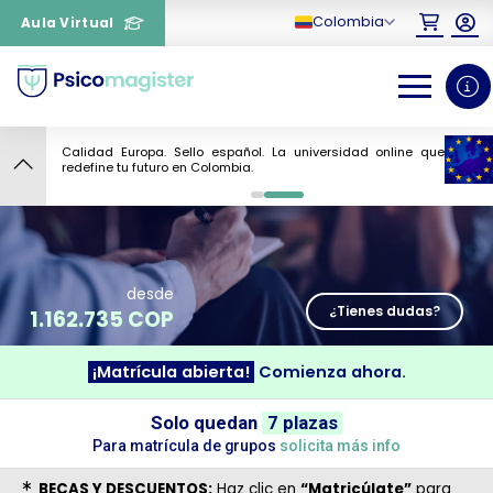
Colombia
Aula Virtual
Calidad Europa. Sello español. La universidad online que
10
redefine tu futuro en Colombia.
0
1
desde
¿Tienes dudas?
1.162.735 COP
¡Matrícula abierta!
Comienza ahora.
¿Necesitas más información
sobre un curso?
Solo quedan
7 plazas
Para matrícula de grupos
solicita más info
BECAS Y DESCUENTOS:
Haz clic en
“Matricúlate”
para