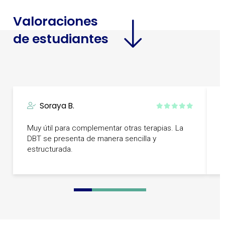
Valoraciones
de estudiantes
Soraya B.
Muy útil para complementar otras terapias. La
E
DBT se presenta de manera sencilla y
b
estructurada.
0
1
2
3
4
5
6
7
8
9