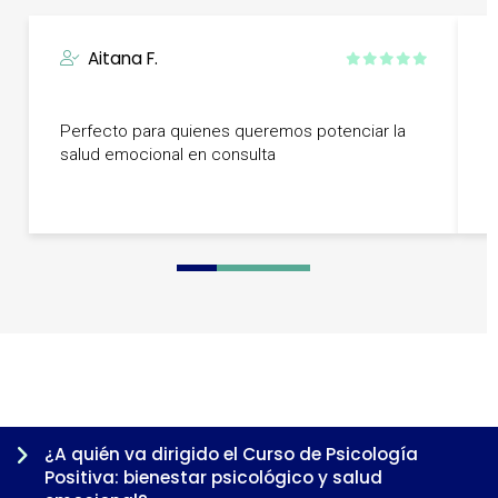
Aitana F.
L
Perfecto para quienes queremos potenciar la
e
salud emocional en consulta
t
0
1
2
3
4
5
6
7
¿A quién va dirigido el Curso de Psicología
Positiva: bienestar psicológico y salud