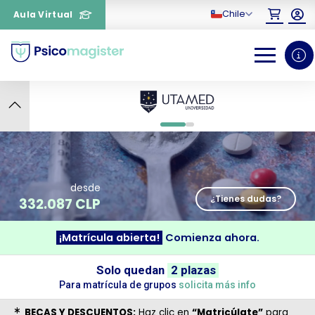
Chile
Aula Virtual
6
0
1
desde
¿Tienes dudas?
332.087 CLP
¡Matrícula abierta!
Comienza ahora.
¿Necesitas más información
Solo quedan
2 plazas
sobre un curso?
Para matrícula de grupos
solicita más info
BECAS Y DESCUENTOS:
Haz clic en
“Matricúlate”
para