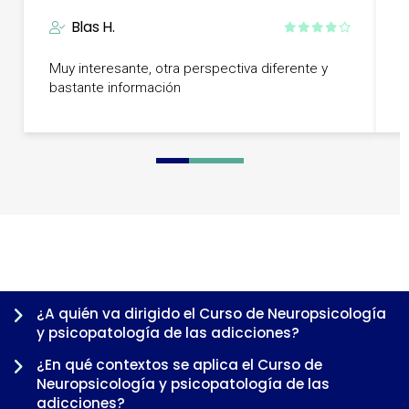
Blas H.
Muy interesante, otra perspectiva diferente y
H
bastante información
s
0
1
2
3
4
5
¿A quién va dirigido el Curso de Neuropsicología
y psicopatología de las adicciones?
¿En qué contextos se aplica el Curso de
Neuropsicología y psicopatología de las
adicciones?