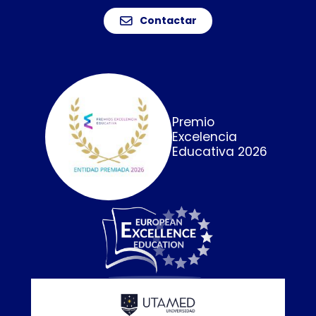
Contactar
Premio
Excelencia
Educativa 2026
Calidad E
online que