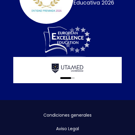
Educativa 2026
Calidad E
online que
0
1
Condiciones generales
Aviso Legal