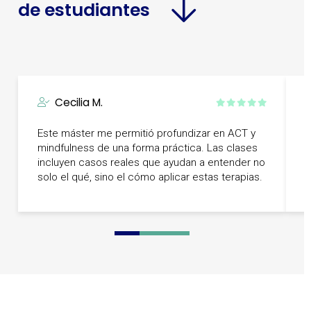
de estudiantes
Cecilia M.
L
Este máster me permitió profundizar en ACT y
c
mindfulness de una forma práctica. Las clases
e
incluyen casos reales que ayudan a entender no
t
solo el qué, sino el cómo aplicar estas terapias.
o
0
1
2
3
4
5
6