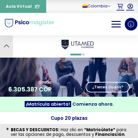
Colombia
Aula Virtual
7
0
1
desde
¿Tienes dudas?
6.305.387 COP
¡Matrícula abierta!
Comienza ahora.
¿Necesitas más información
Cupo 20 plazas
sobre un curso?
BECAS Y DESCUENTOS:
Haz clic en
“Matricúlate”
para
ver las opciones de pago, descuentos y
Financiación
.