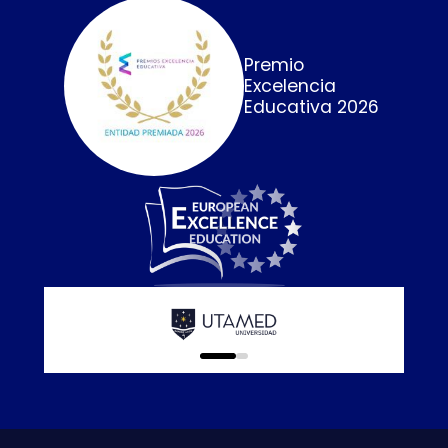
Premio
Excelencia
Educativa 2026
Calidad E
online que
0
1