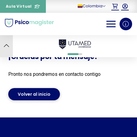
Colombia
Aula Virtual
¿Necesitas más información
sobre un curso?
Ca
re
¡Gracias por tu mensaje!
0
1
Pronto nos pondremos en contacto contigo
Volver al inicio