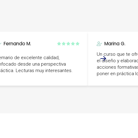
Fernando M.
Marina G.
Un curso que te ofr
emario de excelente calidad,
el diseño y elabora
nfocado desde una perspectiva
acciones formativa
ráctica. Lecturas muy interesantes.
poner en práctica l
-