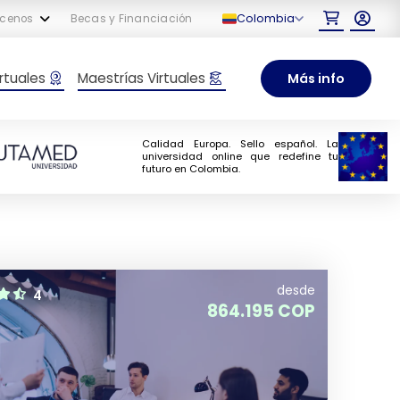
Colombia
cenos
Becas y Financiación
rtuales
Maestrías Virtuales
Más info
Calidad Europa. Sello español. La
universidad online que redefine tu
futuro en Colombia.
desde
4
864.195 COP