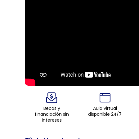
Becas y
Aula virtual
financiación sin
disponible 24/7
intereses