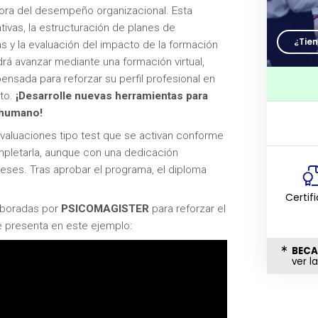
ejora del desempeño organizacional. Esta
vas, la estructuración de planes de
¿Tie
 y la evaluación del impacto de la formación
drá avanzar mediante una formación virtual,
 pensada para reforzar su perfil profesional en
nto.
¡Desarrolle nuevas herramientas para
o humano!
 evaluaciones tipo test que se activan conforme
pletarla, aunque con una dedicación
meses. Tras aprobar el programa, el diploma
Certif
laboradas por
PSICOMAGISTER
para reforzar el
e presenta en este ejemplo:
BECA
ver l