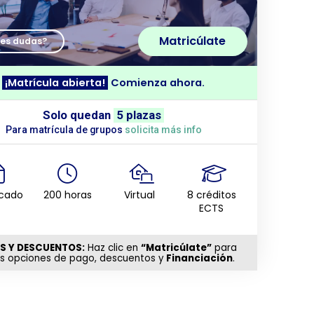
Matricúlate
nes dudas?
¡Matrícula abierta!
Comienza ahora.
Solo quedan
5 plazas
Para matrícula de grupos
solicita más info
icado
200 horas
Virtual
8 créditos
ECTS
S Y DESCUENTOS:
Haz clic en
“Matricúlate”
para
as opciones de pago, descuentos y
Financiación
.