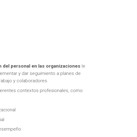
 del personal en las organizaciones
le
lementar y dar seguimiento a planes de
rabajo y colaboradores.
ferentes contextos profesionales, como:
zacional
al
 desempeño