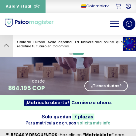
Colombia
Aula Virtual
Calidad Europa. Sello español. La universidad online que
5
redefine tu futuro en Colombia.
0
1
desde
¿Tienes dudas?
864.195 COP
¡Matrícula abierta!
Comienza ahora.
¿Necesitas más información
Solo quedan
7 plazas
sobre un curso?
Para matrícula de grupos
solicita más info
BECAS Y DESCUENTOS:
Haz clic en
“Matricúlate”
para