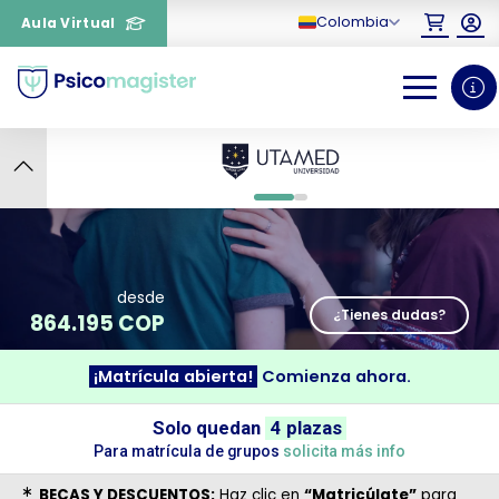
Colombia
Aula Virtual
Calidad Europa. Sello español. La universidad online que
8
redefine tu futuro en Colombia.
0
1
desde
¿Tienes dudas?
864.195 COP
¡Matrícula abierta!
Comienza ahora.
¿Necesitas más información
sobre un curso?
Solo quedan
4 plazas
Para matrícula de grupos
solicita más info
BECAS Y DESCUENTOS:
Haz clic en
“Matricúlate”
para