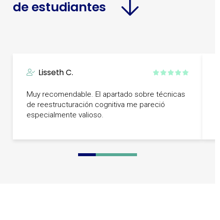
de estudiantes
Lisseth C.
Muy recomendable. El apartado sobre técnicas
U
de reestructuración cognitiva me pareció
a
especialmente valioso.
p
0
1
2
3
4
5
6
7